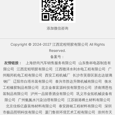
添加微信咨询
Copyright © 2024-2027 江西宏程明胶有限公司 All Rights
Reserved.
备案号：
友情链接：
上海舒尚汽车销售服务有限公司
山东鲁杯电器制造有
限公司
江西宏程明胶有限公司
江西赣泽水利水电工程有限公司
广
州顺邦机电工程有限公司
西安工程机械厂
长沙市芙蓉区新志达玻璃
钢厂
辽阳市白塔吊装有限公司
泰兴市胜达升降机械有限公司
衡水
工程橡胶制品有限公司
北京金泰富源科技有限责任公司
济南博恩包
装制品有限公司
泸州一品留香酒业有限公司
巩义市金拓机械设备有
限公司
广州氨氮水污染治理有限公司
江苏丽港稀土材料有限公司
北京佳烁亿森装饰材料有限公司
泰安路铭工程材料有限公司
深圳
市极品照明科技有限公司
厦门鲁班环境艺术工程有限公司
崇州市天