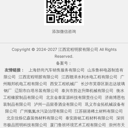
添加微信咨询
Copyright © 2024-2027 江西宏程明胶有限公司 All Rights
Reserved.
备案号：
友情链接：
上海舒尚汽车销售服务有限公司
山东鲁杯电器制造有
限公司
江西宏程明胶有限公司
江西赣泽水利水电工程有限公司
广
州顺邦机电工程有限公司
西安工程机械厂
长沙市芙蓉区新志达玻璃
钢厂
辽阳市白塔吊装有限公司
泰兴市胜达升降机械有限公司
衡水
工程橡胶制品有限公司
北京金泰富源科技有限责任公司
济南博恩包
装制品有限公司
泸州一品留香酒业有限公司
巩义市金拓机械设备有
限公司
广州氨氮水污染治理有限公司
江苏丽港稀土材料有限公司
北京佳烁亿森装饰材料有限公司
泰安路铭工程材料有限公司
深圳
市极品照明科技有限公司
厦门鲁班环境艺术工程有限公司
崇州市天