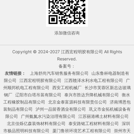
添加微信咨询
Copyright © 2024-2027 江西宏程明胶有限公司 All Rights
Reserved.
备案号：
友情链接：
上海舒尚汽车销售服务有限公司
山东鲁杯电器制造有
限公司
江西宏程明胶有限公司
江西赣泽水利水电工程有限公司
广
州顺邦机电工程有限公司
西安工程机械厂
长沙市芙蓉区新志达玻璃
钢厂
辽阳市白塔吊装有限公司
泰兴市胜达升降机械有限公司
衡水
工程橡胶制品有限公司
北京金泰富源科技有限责任公司
济南博恩包
装制品有限公司
泸州一品留香酒业有限公司
巩义市金拓机械设备有
限公司
广州氨氮水污染治理有限公司
江苏丽港稀土材料有限公司
北京佳烁亿森装饰材料有限公司
泰安路铭工程材料有限公司
深圳
市极品照明科技有限公司
厦门鲁班环境艺术工程有限公司
崇州市天